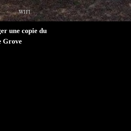
WIFI
ger une copie du
e Grove