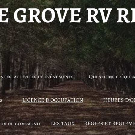
E GROVE RV R
ntes, activités et événements
Questions fréque
s
LICENCE D'OCCUPATION
HEURES D'O
aux de compagnie
LES TAUX
RÈGLES ET RÈGLEM