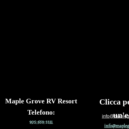
Maple Grove RV Resort
Clicca p
Telefono
:
un'e
info@maplegr
905-659-3311
info@maplegr